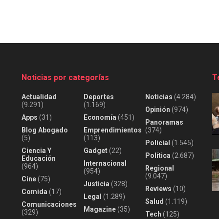
Noticias por categorías
T
Actualidad
Deportes
Noticias
(4.284)
(9.291)
(1.169)
Opinión
(974)
Apps
(31)
Economía
(451)
Panoramas
Blog Abogado
Emprendimientos
(374)
(5)
(113)
Policial
(1.545)
Ciencia Y
Gadget
(22)
Política
(2.687)
Educación
Internacional
(964)
Regional
(954)
(9.047)
Cine
(75)
Justicia
(328)
Reviews
(10)
Comida
(17)
Legal
(1.289)
Salud
(1.119)
Comunicaciones
Magazine
(35)
(329)
Tech
(125)