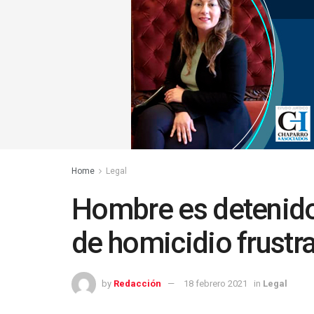
Home
Legal
Hombre es detenido
de homicidio frustr
by
Redacción
18 febrero 2021
in
Legal