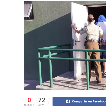
0
72
Compartir en Faceboo
SHARES
VIEWS