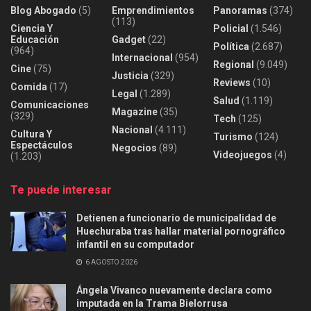
Blog Abogado
(5)
Emprendimientos
Panoramas
(374)
(113)
Ciencia Y
Policial
(1.546)
Educación
Gadget
(22)
Política
(2.687)
(964)
Internacional
(954)
Regional
(9.049)
Cine
(75)
Justicia
(329)
Reviews
(10)
Comida
(17)
Legal
(1.289)
Salud
(1.119)
Comunicaciones
Magazine
(35)
(329)
Tech
(125)
Nacional
(4.111)
Cultura Y
Turismo
(124)
Espectáculos
Negocios
(89)
Videojuegos
(4)
(1.203)
Te puede interesar
Detienen a funcionario de municipalidad de
Huechuraba tras hallar material pornográfico
infantil en su computador
6 AGOSTO 2026
Ángela Vivanco nuevamente declara como
imputada en la Trama Bielorrusa