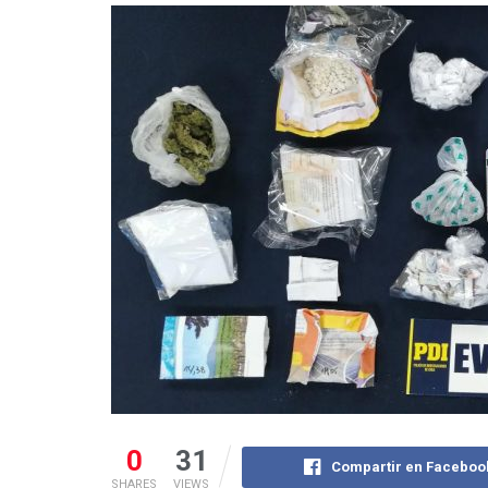
0
31
Compartir en Faceboo
SHARES
VIEWS