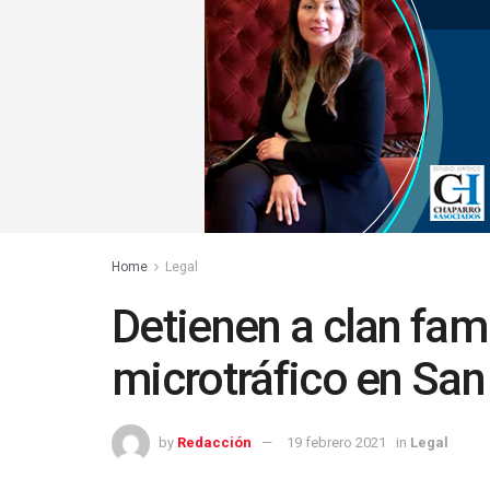
Home
Legal
Detienen a clan fami
microtráfico en San
by
Redacción
19 febrero 2021
in
Legal