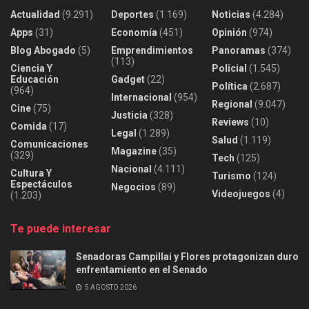
Actualidad
(9.291)
Deportes
(1.169)
Noticias
(4.284)
Apps
(31)
Economía
(451)
Opinión
(974)
Blog Abogado
(5)
Emprendimientos
Panoramas
(374)
(113)
Ciencia Y
Policial
(1.545)
Educación
Gadget
(22)
Política
(2.687)
(964)
Internacional
(954)
Regional
(9.047)
Cine
(75)
Justicia
(328)
Reviews
(10)
Comida
(17)
Legal
(1.289)
Salud
(1.119)
Comunicaciones
Magazine
(35)
(329)
Tech
(125)
Nacional
(4.111)
Cultura Y
Turismo
(124)
Espectáculos
Negocios
(89)
Videojuegos
(4)
(1.203)
Te puede interesar
Senadoras Campillai y Flores protagonizan duro
enfrentamiento en el Senado
5 AGOSTO 2026