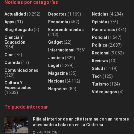
Noticias por categorías
Actualidad
(9.292)
Deportes
(1.169)
Noticias
(4.284)
Apps
(31)
Economía
(452)
Opinión
(976)
Blog Abogado
(5)
Emprendimientos
Panoramas
(374)
(113)
Ciencia Y
Policial
(1.547)
Educación
Gadget
(22)
Política
(2.687)
(964)
Internacional
(956)
Regional
(9.052)
Cine
(75)
Justicia
(329)
Reviews
(10)
Comida
(17)
Legal
(1.289)
Salud
(1.119)
Comunicaciones
Magazine
(35)
(329)
Tech
(125)
Nacional
(4.112)
Cultura Y
Turismo
(124)
Espectáculos
Negocios
(89)
Videojuegos
(4)
(1.203)
Te puede interesar
Riña al interior de un cité termina con un hombre
asesinado a balazos en La Cisterna
7 AGOSTO 2026