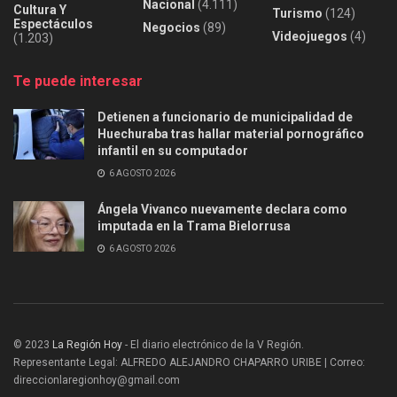
Nacional
(4.111)
Cultura Y
Turismo
(124)
Espectáculos
Negocios
(89)
Videojuegos
(4)
(1.203)
Te puede interesar
Detienen a funcionario de municipalidad de
Huechuraba tras hallar material pornográfico
infantil en su computador
6 AGOSTO 2026
Ángela Vivanco nuevamente declara como
imputada en la Trama Bielorrusa
6 AGOSTO 2026
© 2023
La Región Hoy
- El diario electrónico de la V Región.
Representante Legal: ALFREDO ALEJANDRO CHAPARRO URIBE | Correo:
direccionlaregionhoy@gmail.com