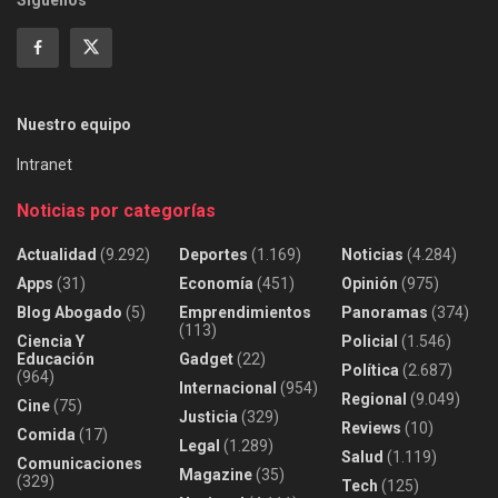
Nuestro equipo
Intranet
Noticias por categorías
Actualidad
(9.292)
Deportes
(1.169)
Noticias
(4.284)
Apps
(31)
Economía
(451)
Opinión
(975)
Blog Abogado
(5)
Emprendimientos
Panoramas
(374)
(113)
Ciencia Y
Policial
(1.546)
Educación
Gadget
(22)
Política
(2.687)
(964)
Internacional
(954)
Regional
(9.049)
Cine
(75)
Justicia
(329)
Reviews
(10)
Comida
(17)
Legal
(1.289)
Salud
(1.119)
Comunicaciones
Magazine
(35)
(329)
Tech
(125)