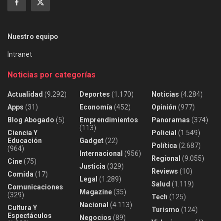
Nuestro equipo
Intranet
Noticias por categorías
Actualidad
(9.292)
Deportes
(1.170)
Noticias
(4.284)
Apps
(31)
Economía
(452)
Opinión
(977)
Blog Abogado
(5)
Emprendimientos
Panoramas
(374)
(113)
Ciencia Y
Policial
(1.549)
Educación
Gadget
(22)
Política
(2.687)
(964)
Internacional
(956)
Regional
(9.055)
Cine
(75)
Justicia
(329)
Reviews
(10)
Comida
(17)
Legal
(1.289)
Salud
(1.119)
Comunicaciones
Magazine
(35)
(329)
Tech
(125)
Nacional
(4.113)
Cultura Y
Turismo
(124)
Espectáculos
Negocios
(89)