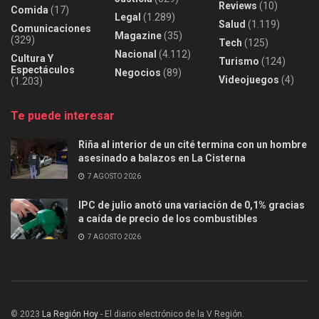
Reviews
(10)
Comida
(17)
Legal
(1.289)
Salud
(1.119)
Comunicaciones
Magazine
(35)
(329)
Tech
(125)
Nacional
(4.112)
Cultura Y
Turismo
(124)
Espectáculos
Negocios
(89)
Videojuegos
(4)
(1.203)
Te puede interesar
Riña al interior de un cité termina con un hombre
asesinado a balazos en La Cisterna
7 AGOSTO 2026
IPC de julio anotó una variación de 0,1% gracias
a caída de precio de los combustibles
7 AGOSTO 2026
© 2023
La Región Hoy
- El diario electrónico de la V Región.