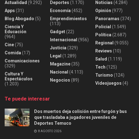
Actualidad
(9.292)
Deportes
(1.170)
Noticias
(4.284)
Apps
(31)
Economía
(452)
Opinión
(977)
Blog Abogado
(5)
Emprendimientos
Panoramas
(374)
(113)
Ciencia Y
Policial
(1.549)
Educación
Gadget
(22)
Política
(2.687)
(964)
Internacional
(956)
Regional
(9.055)
Cine
(75)
Justicia
(329)
Reviews
(10)
Comida
(17)
Legal
(1.289)
Salud
(1.119)
Comunicaciones
Magazine
(35)
(329)
Tech
(125)
Nacional
(4.113)
Cultura Y
Turismo
(124)
Espectáculos
Negocios
(89)
Videojuegos
(4)
(1.203)
Te puede interesar
Dos muertos deja colisión entre furgón y bus
que trasladaba a jugadores juveniles de
Deportes Temuco
8 AGOSTO 2026