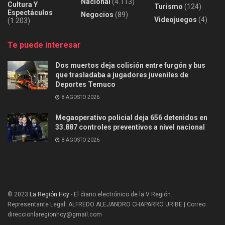
Nacional
(4.113)
Cultura Y
Turismo
(124)
Espectáculos
Negocios
(89)
Videojuegos
(4)
(1.203)
Te puede interesar
Dos muertos deja colisión entre furgón y bus
que trasladaba a jugadores juveniles de
Deportes Temuco
8 AGOSTO 2026
Megaoperativo policial deja 656 detenidos en
33.887 controles preventivos a nivel nacional
8 AGOSTO 2026
© 2023
La Región Hoy
- El diario electrónico de la V Región.
Representante Legal: ALFREDO ALEJANDRO CHAPARRO URIBE | Correo:
direccionlaregionhoy@gmail.com