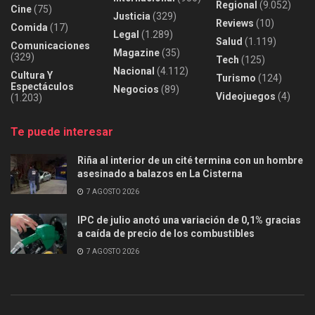
Regional
(9.052)
Cine
(75)
Justicia
(329)
Reviews
(10)
Comida
(17)
Legal
(1.289)
Salud
(1.119)
Comunicaciones
Magazine
(35)
(329)
Tech
(125)
Nacional
(4.112)
Cultura Y
Turismo
(124)
Espectáculos
Negocios
(89)
Videojuegos
(4)
(1.203)
Te puede interesar
Riña al interior de un cité termina con un hombre
asesinado a balazos en La Cisterna
7 AGOSTO 2026
IPC de julio anotó una variación de 0,1% gracias
a caída de precio de los combustibles
7 AGOSTO 2026