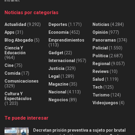
Noticias por categorías
Actualidad
(9.292)
Deportes
(1.171)
Noticias
(4.284)
Apps
(31)
Economía
(452)
Opinión
(977)
Blog Abogado
(5)
Emprendimientos
Panoramas
(374)
(113)
Ciencia Y
Policial
(1.550)
Educación
Gadget
(22)
Política
(2.687)
(964)
Internacional
(957)
Regional
(9.057)
Cine
(75)
Justicia
(329)
Reviews
(10)
Comida
(17)
Legal
(1.289)
Salud
(1.119)
Comunicaciones
Magazine
(35)
(329)
Tech
(125)
Nacional
(4.113)
Cultura Y
Turismo
(124)
Espectáculos
Negocios
(89)
Videojuegos
(4)
(1.203)
Te puede interesar
Decretan prisión preventiva a sujeto por brutal