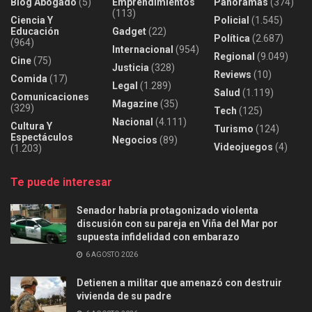
Blog Abogado
(5)
Emprendimientos
Panoramas
(374)
(113)
Ciencia Y
Policial
(1.545)
Educación
Gadget
(22)
Política
(2.687)
(964)
Internacional
(954)
Regional
(9.049)
Cine
(75)
Justicia
(328)
Reviews
(10)
Comida
(17)
Legal
(1.289)
Salud
(1.119)
Comunicaciones
Magazine
(35)
(329)
Tech
(125)
Nacional
(4.111)
Cultura Y
Turismo
(124)
Espectáculos
Negocios
(89)
Videojuegos
(4)
(1.203)
Te puede interesar
Senador habría protagonizado violenta
discusión con su pareja en Viña del Mar por
supuesta infidelidad con embarazo
6 AGOSTO 2026
Detienen a militar que amenazó con destruir
vivienda de su padre