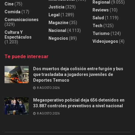
Regional
(9.055)
Cine
(75)
Justicia
(329)
Reviews
(10)
Comida
(17)
Legal
(1.289)
Salud
(1.119)
Comunicaciones
Magazine
(35)
(329)
Tech
(125)
Nacional
(4.113)
Cultura Y
Turismo
(124)
Espectáculos
Negocios
(89)
Videojuegos
(4)
(1.203)
Te puede interesar
Dos muertos deja colisión entre furgón y bus
que trasladaba a jugadores juveniles de
Deportes Temuco
8 AGOSTO 2026
Megaoperativo policial deja 656 detenidos en
33.887 controles preventivos a nivel nacional
8 AGOSTO 2026