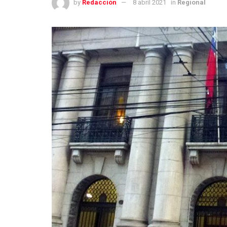
by
Redacción
8 abril 2021
in
Regional