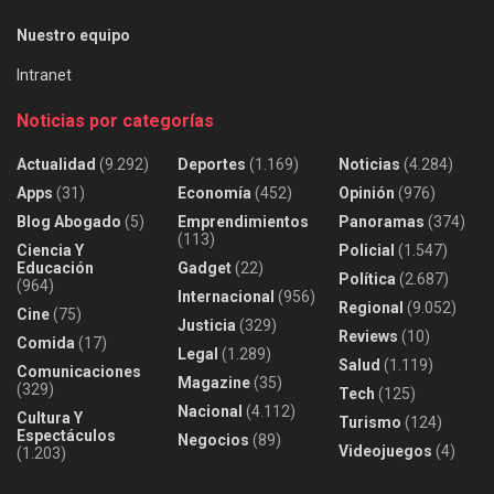
Nuestro equipo
Intranet
Noticias por categorías
Actualidad
(9.292)
Deportes
(1.169)
Noticias
(4.284)
Apps
(31)
Economía
(452)
Opinión
(976)
Blog Abogado
(5)
Emprendimientos
Panoramas
(374)
(113)
Ciencia Y
Policial
(1.547)
Educación
Gadget
(22)
Política
(2.687)
(964)
Internacional
(956)
Regional
(9.052)
Cine
(75)
Justicia
(329)
Reviews
(10)
Comida
(17)
Legal
(1.289)
Salud
(1.119)
Comunicaciones
Magazine
(35)
(329)
Tech
(125)
Nacional
(4.112)
Cultura Y
Turismo
(124)
Espectáculos
Negocios
(89)
Videojuegos
(4)
(1.203)