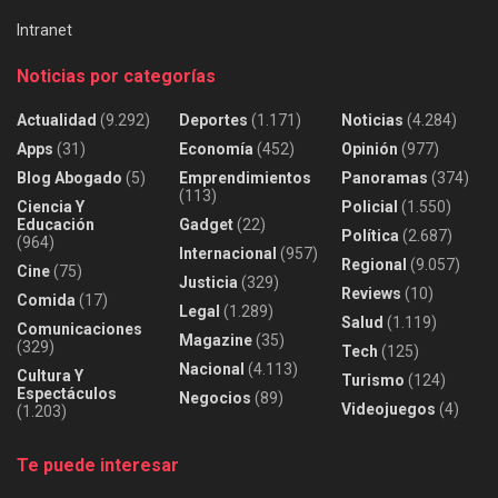
Intranet
Noticias por categorías
Actualidad
(9.292)
Deportes
(1.171)
Noticias
(4.284)
Apps
(31)
Economía
(452)
Opinión
(977)
Blog Abogado
(5)
Emprendimientos
Panoramas
(374)
(113)
Ciencia Y
Policial
(1.550)
Educación
Gadget
(22)
Política
(2.687)
(964)
Internacional
(957)
Regional
(9.057)
Cine
(75)
Justicia
(329)
Reviews
(10)
Comida
(17)
Legal
(1.289)
Salud
(1.119)
Comunicaciones
Magazine
(35)
(329)
Tech
(125)
Nacional
(4.113)
Cultura Y
Turismo
(124)
Espectáculos
Negocios
(89)
Videojuegos
(4)
(1.203)
Te puede interesar