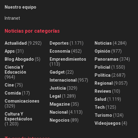
Nuestro equipo
Intranet
Noticias por categorías
Actualidad
(9.292)
Deportes
(1.171)
Noticias
(4.284)
Apps
(31)
Economía
(452)
Opinión
(977)
Blog Abogado
(5)
Emprendimientos
Panoramas
(374)
(113)
Ciencia Y
Policial
(1.550)
Educación
Gadget
(22)
Política
(2.687)
(964)
Internacional
(957)
Regional
(9.057)
Cine
(75)
Justicia
(329)
Reviews
(10)
Comida
(17)
Legal
(1.289)
Salud
(1.119)
Comunicaciones
Magazine
(35)
(329)
Tech
(125)
Nacional
(4.113)
Cultura Y
Turismo
(124)
Espectáculos
Negocios
(89)
Videojuegos
(4)
(1.203)