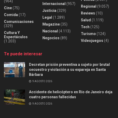
(964)
Internacional
(957)
Regional
(9.057)
Cine
(75)
Justicia
(329)
Reviews
(10)
Comida
(17)
Legal
(1.289)
Salud
(1.119)
Comunicaciones
Magazine
(35)
(329)
Tech
(125)
Nacional
(4.113)
Cultura Y
Turismo
(124)
Espectáculos
Negocios
(89)
Videojuegos
(4)
(1.203)
Te puede interesar
Decretan prisión preventiva a sujeto por brutal
secuestro y violación a su expareja en Santa
Bárbara
9 AGOSTO 2026
Accidente de helicóptero en Río de Janeiro deja
cuatro personas fallecidas
9 AGOSTO 2026