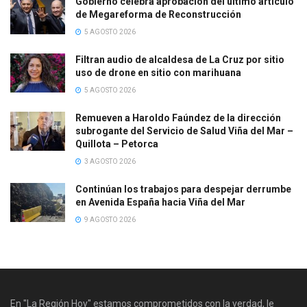
Gobierno celebra aprobación del último artículo
de Megareforma de Reconstrucción
5 AGOSTO 2026
Filtran audio de alcaldesa de La Cruz por sitio
uso de drone en sitio con marihuana
5 AGOSTO 2026
Remueven a Haroldo Faúndez de la dirección
subrogante del Servicio de Salud Viña del Mar –
Quillota – Petorca
3 AGOSTO 2026
Continúan los trabajos para despejar derrumbe
en Avenida España hacia Viña del Mar
9 AGOSTO 2026
En "La Región Hoy" estamos comprometidos con la verdad, le