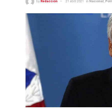
by
Redacción
21 abril 2021
in
Nacional
,
Polí