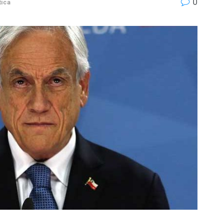
0
tica