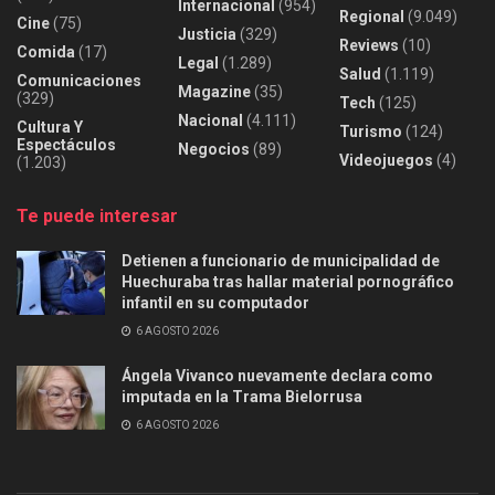
Internacional
(954)
Regional
(9.049)
Cine
(75)
Justicia
(329)
Reviews
(10)
Comida
(17)
Legal
(1.289)
Salud
(1.119)
Comunicaciones
Magazine
(35)
(329)
Tech
(125)
Nacional
(4.111)
Cultura Y
Turismo
(124)
Espectáculos
Negocios
(89)
Videojuegos
(4)
(1.203)
Te puede interesar
Detienen a funcionario de municipalidad de
Huechuraba tras hallar material pornográfico
infantil en su computador
6 AGOSTO 2026
Ángela Vivanco nuevamente declara como
imputada en la Trama Bielorrusa
6 AGOSTO 2026