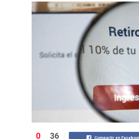
0
36
Compartir en Faceboo