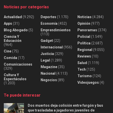
Noticias por categorías
Actualidad
(9.292)
Deportes
(1.170)
Noticias
(4.284)
Apps
(31)
Economía
(452)
Opinión
(977)
Blog Abogado
(5)
Emprendimientos
Panoramas
(374)
(113)
Ciencia Y
Policial
(1.549)
Educación
Gadget
(22)
Política
(2.687)
(964)
Internacional
(956)
Regional
(9.055)
Cine
(75)
Justicia
(329)
Reviews
(10)
Comida
(17)
Legal
(1.289)
Salud
(1.119)
Comunicaciones
Magazine
(35)
(329)
Tech
(125)
Nacional
(4.113)
Cultura Y
Turismo
(124)
Espectáculos
Negocios
(89)
Videojuegos
(4)
(1.203)
Te puede interesar
Dos muertos deja colisión entre furgón y bus
que trasladaba a jugadores juveniles de