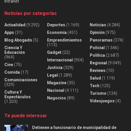
Intranet
Noticias por categorías
Actualidad
(9.292)
Deportes
(1.169)
Noticias
(4.284)
Apps
(31)
Economía
(451)
Opinión
(975)
Blog Abogado
(5)
Emprendimientos
Panoramas
(374)
(113)
Ciencia Y
Policial
(1.546)
Educación
Gadget
(22)
Política
(2.687)
(964)
Internacional
(954)
Regional
(9.049)
Cine
(75)
Justicia
(329)
Reviews
(10)
Comida
(17)
Legal
(1.289)
Salud
(1.119)
Comunicaciones
Magazine
(35)
(329)
Tech
(125)
Nacional
(4.111)
Cultura Y
Turismo
(124)
Espectáculos
Negocios
(89)
Videojuegos
(4)
(1.203)
Te puede interesar
Detienen a funcionario de municipalidad de