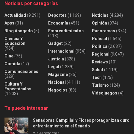
Noticias por categorías
Actualidad
(9.291)
Deportes
(1.169)
Noticias
(4.284)
Apps
(31)
Economía
(451)
Opinión
(974)
Blog Abogado
(5)
Emprendimientos
Panoramas
(374)
(113)
Ciencia Y
Policial
(1.545)
Educación
Gadget
(22)
Política
(2.687)
(964)
Internacional
(954)
Regional
(9.047)
Cine
(75)
Justicia
(328)
Reviews
(10)
Comida
(17)
Legal
(1.289)
Salud
(1.119)
Comunicaciones
Magazine
(35)
(329)
Tech
(125)
Nacional
(4.111)
Cultura Y
Turismo
(124)
Espectáculos
Negocios
(89)
Videojuegos
(4)
(1.203)
Te puede interesar
Senadoras Campillai y Flores protagonizan duro
enfrentamiento en el Senado
5 AGOSTO 2026