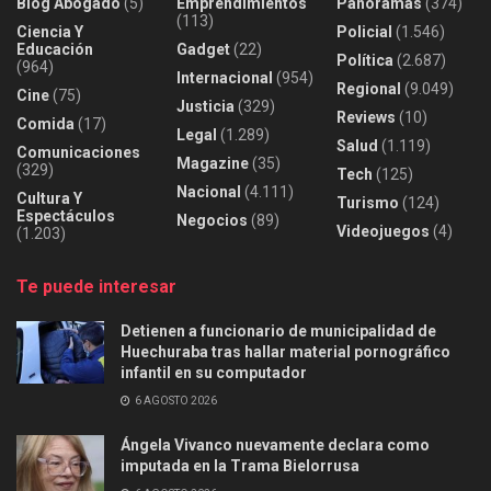
Blog Abogado
(5)
Emprendimientos
Panoramas
(374)
(113)
Ciencia Y
Policial
(1.546)
Educación
Gadget
(22)
Política
(2.687)
(964)
Internacional
(954)
Regional
(9.049)
Cine
(75)
Justicia
(329)
Reviews
(10)
Comida
(17)
Legal
(1.289)
Salud
(1.119)
Comunicaciones
Magazine
(35)
(329)
Tech
(125)
Nacional
(4.111)
Cultura Y
Turismo
(124)
Espectáculos
Negocios
(89)
Videojuegos
(4)
(1.203)
Te puede interesar
Detienen a funcionario de municipalidad de
Huechuraba tras hallar material pornográfico
infantil en su computador
6 AGOSTO 2026
Ángela Vivanco nuevamente declara como
imputada en la Trama Bielorrusa