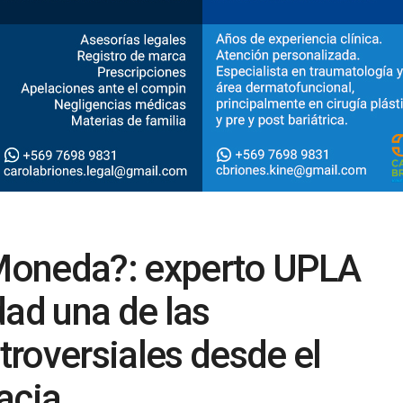
 Moneda?: experto UPLA
dad una de las
roversiales desde el
acia