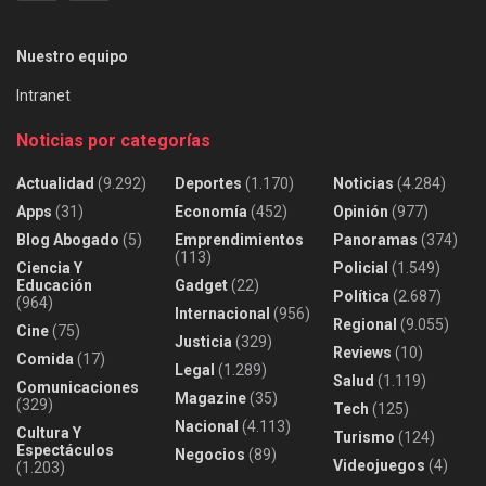
Nuestro equipo
Intranet
Noticias por categorías
Actualidad
(9.292)
Deportes
(1.170)
Noticias
(4.284)
Apps
(31)
Economía
(452)
Opinión
(977)
Blog Abogado
(5)
Emprendimientos
Panoramas
(374)
(113)
Ciencia Y
Policial
(1.549)
Educación
Gadget
(22)
Política
(2.687)
(964)
Internacional
(956)
Regional
(9.055)
Cine
(75)
Justicia
(329)
Reviews
(10)
Comida
(17)
Legal
(1.289)
Salud
(1.119)
Comunicaciones
Magazine
(35)
(329)
Tech
(125)
Nacional
(4.113)
Cultura Y
Turismo
(124)
Espectáculos
Negocios
(89)
Videojuegos
(4)
(1.203)