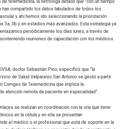
s de telemedicina, la nefróloga detalló que “con un tiempo
 han compartido los datos tabulados de todos los
scular y ahí hemos ido seleccionando la priorización
as 3a, 3b y en estadios más avanzados. Esta estrategia ya
s enlazamos periódicamente los días lunes, a través de
y sosteniendo reuniones de capacitación con los médicos
SVSA, doctor Sebastián Pino, especificó que “la
ervicio de Salud Valparaíso San Antonio se gestó a partir
el Comges de Telemedicina que implica la
de atención remota de paciente en especialidad”.
nlaces se realizan en coordinación con la isla que tiene
ínicos en la célula y en ella se presentan
de el médico o el profesional que está de soporte en la