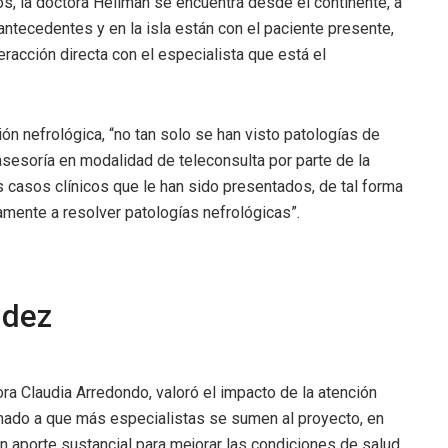
os, la doctora Hellman se encuentra desde el continente, a
tecedentes y en la isla están con el paciente presente,
eracción directa con el especialista que está el
ión nefrológica, “no tan solo se han visto patologías de
asesoría en modalidad de teleconsulta por parte de la
s casos clínicos que le han sido presentados, de tal forma
mente a resolver patologías nefrológicas”.
ndez
a Claudia Arredondo, valoró el impacto de la atención
llamado a que más especialistas se sumen al proyecto, en
n aporte sustancial para mejorar las condiciones de salud