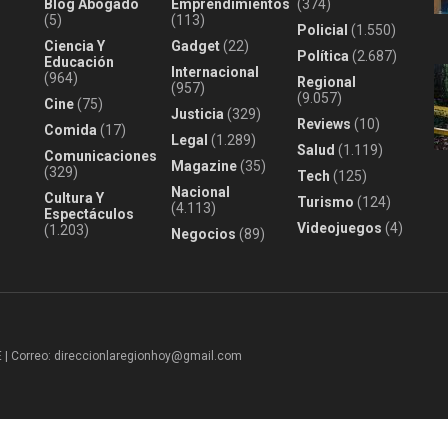
Blog Abogado
Emprendimientos
(374)
(5)
(113)
Policial
(1.550)
Ciencia Y
Gadget
(22)
Política
(2.687)
Educación
Internacional
(964)
Regional
(957)
(9.057)
Cine
(75)
Justicia
(329)
Reviews
(10)
Comida
(17)
Legal
(1.289)
Salud
(1.119)
Comunicaciones
Magazine
(35)
(329)
Tech
(125)
Nacional
Cultura Y
Turismo
(124)
(4.113)
Espectáculos
Videojuegos
(4)
(1.203)
Negocios
(89)
 Correo: direccionlaregionhoy@gmail.com