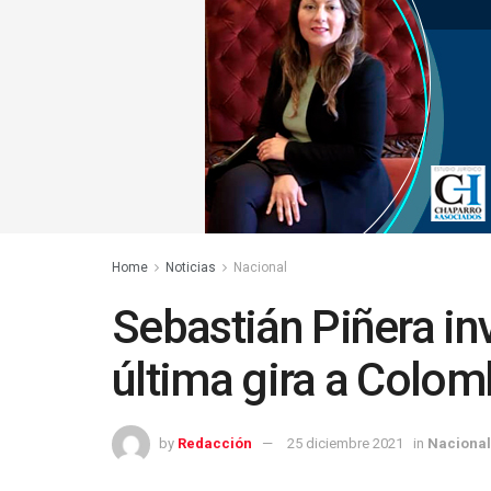
Home
Noticias
Nacional
Sebastián Piñera inv
última gira a Colom
by
Redacción
25 diciembre 2021
in
Nacional