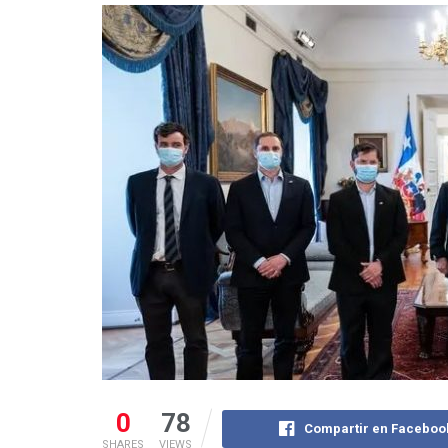
0
78
Compartir en Faceboo
SHARES
VIEWS