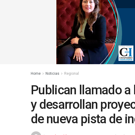
Home
Noticias
Regional
Publican llamado a l
y desarrollan proye
de nueva pista de i