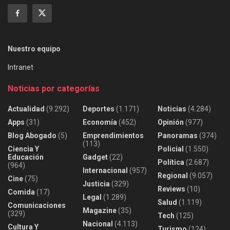
Nuestro equipo
Intranet
Noticias por categorías
Actualidad
(9.292)
Deportes
(1.171)
Noticias
(4.284)
Apps
(31)
Economía
(452)
Opinión
(977)
Blog Abogado
(5)
Emprendimientos
Panoramas
(374)
(113)
Ciencia Y
Policial
(1.550)
Educación
Gadget
(22)
Política
(2.687)
(964)
Internacional
(957)
Regional
(9.057)
Cine
(75)
Justicia
(329)
Reviews
(10)
Comida
(17)
Legal
(1.289)
Salud
(1.119)
Comunicaciones
Magazine
(35)
(329)
Tech
(125)
Nacional
(4.113)
Cultura Y
Turismo
(124)