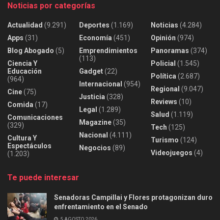
Noticias por categorías
Actualidad
(9.291)
Deportes
(1.169)
Noticias
(4.284)
Apps
(31)
Economía
(451)
Opinión
(974)
Blog Abogado
(5)
Emprendimientos
Panoramas
(374)
(113)
Ciencia Y
Policial
(1.545)
Educación
Gadget
(22)
Política
(2.687)
(964)
Internacional
(954)
Regional
(9.047)
Cine
(75)
Justicia
(328)
Reviews
(10)
Comida
(17)
Legal
(1.289)
Salud
(1.119)
Comunicaciones
Magazine
(35)
(329)
Tech
(125)
Nacional
(4.111)
Cultura Y
Turismo
(124)
Espectáculos
Negocios
(89)
Videojuegos
(4)
(1.203)
Te puede interesar
Senadoras Campillai y Flores protagonizan duro
enfrentamiento en el Senado
5 AGOSTO 2026