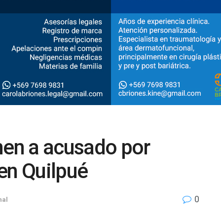
nen a acusado por
en Quilpué
0
nal