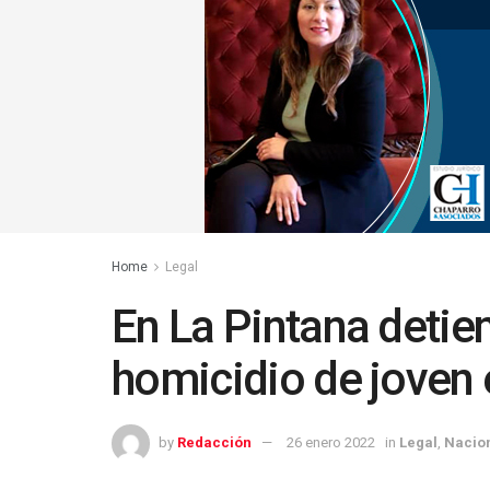
Home
Legal
En La Pintana detie
homicidio de joven 
by
Redacción
26 enero 2022
in
Legal
,
Nacio