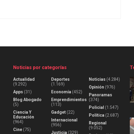
Noticias por categorías
T
Actualidad
Deportes
Noticias
(4.284)
(9.292)
(1.169)
Opinión
(976)
Apps
(31)
Economía
(452)
Panoramas
Blog Abogado
Emprendimientos
(374)
(5)
(113)
Policial
(1.547)
Ciencia Y
Gadget
(22)
Política
(2.687)
Educación
Internacional
(964)
Regional
(956)
(9.052)
Cine
(75)
Justicia
(329)