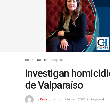
Home
Noticias
Regional
Investigan homicid
de Valparaíso
by
Redacción
7 febrero 2022
in
Regional