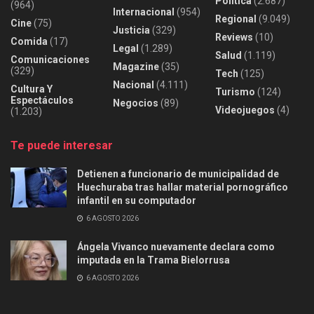
Política
(2.687)
(964)
Internacional
(954)
Regional
(9.049)
Cine
(75)
Justicia
(329)
Reviews
(10)
Comida
(17)
Legal
(1.289)
Salud
(1.119)
Comunicaciones
Magazine
(35)
(329)
Tech
(125)
Nacional
(4.111)
Cultura Y
Turismo
(124)
Espectáculos
Negocios
(89)
Videojuegos
(4)
(1.203)
Te puede interesar
Detienen a funcionario de municipalidad de
Huechuraba tras hallar material pornográfico
infantil en su computador
6 AGOSTO 2026
Ángela Vivanco nuevamente declara como
imputada en la Trama Bielorrusa
6 AGOSTO 2026