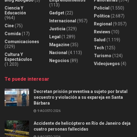
(113)
Ciencia Y
Policial
(1.550)
Educación
Gadget
(22)
Política
(2.687)
(964)
Internacional
(957)
Regional
(9.057)
Cine
(75)
Justicia
(329)
Reviews
(10)
Comida
(17)
Legal
(1.289)
Salud
(1.119)
Comunicaciones
Magazine
(35)
(329)
Tech
(125)
Nacional
(4.113)
Cultura Y
Turismo
(124)
Espectáculos
Negocios
(89)
Videojuegos
(4)
(1.203)
Te puede interesar
Decretan prisión preventiva a sujeto por brutal
secuestro y violación a su expareja en Santa
Bárbara
9 AGOSTO 2026
Accidente de helicóptero en Río de Janeiro deja
cuatro personas fallecidas
9 AGOSTO 2026