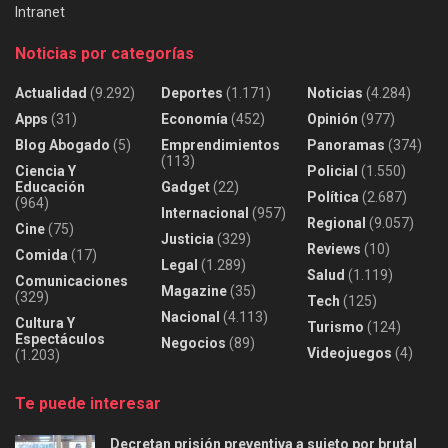
Intranet
Noticias por categorías
Actualidad
(9.292)
Deportes
(1.171)
Noticias
(4.284)
Apps
(31)
Economía
(452)
Opinión
(977)
Blog Abogado
(5)
Emprendimientos
Panoramas
(374)
(113)
Ciencia Y
Policial
(1.550)
Educación
Gadget
(22)
Política
(2.687)
(964)
Internacional
(957)
Regional
(9.057)
Cine
(75)
Justicia
(329)
Reviews
(10)
Comida
(17)
Legal
(1.289)
Salud
(1.119)
Comunicaciones
Magazine
(35)
(329)
Tech
(125)
Nacional
(4.113)
Cultura Y
Turismo
(124)
Espectáculos
Negocios
(89)
Videojuegos
(4)
(1.203)
Te puede interesar
Decretan prisión preventiva a sujeto por brutal