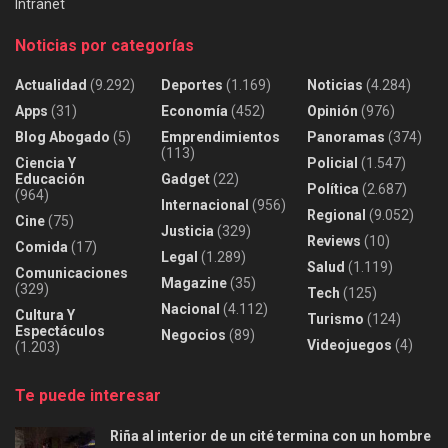
Intranet
Noticias por categorías
Actualidad
(9.292)
Deportes
(1.169)
Noticias
(4.284)
Apps
(31)
Economía
(452)
Opinión
(976)
Blog Abogado
(5)
Emprendimientos
Panoramas
(374)
(113)
Ciencia Y
Policial
(1.547)
Educación
Gadget
(22)
Política
(2.687)
(964)
Internacional
(956)
Regional
(9.052)
Cine
(75)
Justicia
(329)
Reviews
(10)
Comida
(17)
Legal
(1.289)
Salud
(1.119)
Comunicaciones
Magazine
(35)
(329)
Tech
(125)
Nacional
(4.112)
Cultura Y
Turismo
(124)
Espectáculos
Negocios
(89)
Videojuegos
(4)
(1.203)
Te puede interesar
Riña al interior de un cité termina con un hombre