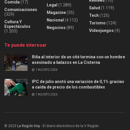
Reviews
(10)
Comida
(17)
Legal
(1.289)
Salud
(1.119)
Comunicaciones
Magazine
(35)
(329)
Tech
(125)
Nacional
(4.112)
Cultura Y
Turismo
(124)
Espectáculos
Negocios
(89)
Videojuegos
(4)
(1.203)
Te puede interesar
Riña al interior de un cité termina con un hombre
asesinado a balazos en La Cisterna
7 AGOSTO 2026
IPC de julio anotó una variación de 0,1% gracias
a caída de precio de los combustibles
7 AGOSTO 2026
© 2023
La Región Hoy
- El diario electrónico de la V Región.