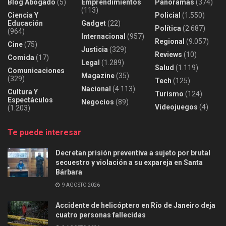
Blog Abogado
(5)
Emprendimientos
Panoramas
(374)
(113)
Ciencia Y
Policial
(1.550)
Educación
Gadget
(22)
Política
(2.687)
(964)
Internacional
(957)
Regional
(9.057)
Cine
(75)
Justicia
(329)
Reviews
(10)
Comida
(17)
Legal
(1.289)
Salud
(1.119)
Comunicaciones
Magazine
(35)
(329)
Tech
(125)
Nacional
(4.113)
Cultura Y
Turismo
(124)
Espectáculos
Negocios
(89)
Videojuegos
(4)
(1.203)
Te puede interesar
Decretan prisión preventiva a sujeto por brutal
secuestro y violación a su expareja en Santa
Bárbara
9 AGOSTO 2026
Accidente de helicóptero en Río de Janeiro deja
cuatro personas fallecidas