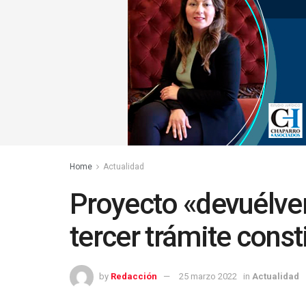
Home
Actualidad
Proyecto «devuélve
tercer trámite const
by
Redacción
25 marzo 2022
in
Actualidad