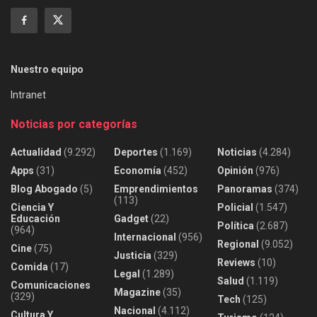
Nuestro equipo
Intranet
Noticias por categorías
Actualidad
(9.292)
Deportes
(1.169)
Noticias
(4.284)
Apps
(31)
Economía
(452)
Opinión
(976)
Blog Abogado
(5)
Emprendimientos
Panoramas
(374)
(113)
Ciencia Y
Policial
(1.547)
Educación
Gadget
(22)
Política
(2.687)
(964)
Internacional
(956)
Regional
(9.052)
Cine
(75)
Justicia
(329)
Reviews
(10)
Comida
(17)
Legal
(1.289)
Salud
(1.119)
Comunicaciones
Magazine
(35)
(329)
Tech
(125)
Nacional
(4.112)
Cultura Y