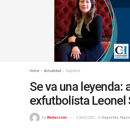
Home
Actualidad
Deportes
Se va una leyenda: a
exfutbolista Leonel
by
Redacción
2 abril 2022
in
Deportes
,
Naci