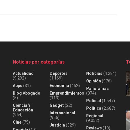
Noticias por categorías
T
Actualidad
Deportes
Noticias
(4.284)
(9.292)
(1.169)
Opinión
(976)
Apps
(31)
Economía
(452)
Panoramas
Blog Abogado
Emprendimientos
(374)
(5)
(113)
Policial
(1.547)
Ciencia Y
Gadget
(22)
Política
(2.687)
Educación
Internacional
(964)
Regional
(956)
(9.052)
Cine
(75)
Justicia
(329)
Reviews
(10)
Comida
(17)