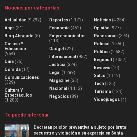
Noticias por categorías
Actualidad
(9.292)
Deportes
(1.171)
Noticias
(4.284)
Apps
(31)
Economía
(452)
Opinión
(977)
Blog Abogado
(5)
Emprendimientos
Panoramas
(374)
(113)
Ciencia Y
Policial
(1.550)
Educación
Gadget
(22)
Política
(2.687)
(964)
Internacional
(957)
Regional
(9.057)
Cine
(75)
Justicia
(329)
Reviews
(10)
Comida
(17)
Legal
(1.289)
Salud
(1.119)
Comunicaciones
Magazine
(35)
(329)
Tech
(125)
Nacional
(4.113)
Cultura Y
Turismo
(124)
Espectáculos
Negocios
(89)
Videojuegos
(4)
(1.203)
Te puede interesar
Decretan prisión preventiva a sujeto por brutal
secuestro y violación a su expareja en Santa