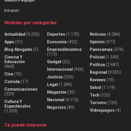
Intranet
Noticias por categorías
Actualidad
(9.292)
Deportes
(1.170)
Noticias
(4.284)
Apps
(31)
Economía
(452)
Opinión
(977)
Blog Abogado
(5)
Emprendimientos
Panoramas
(374)
(113)
Ciencia Y
Policial
(1.549)
Educación
Gadget
(22)
Política
(2.687)
(964)
Internacional
(956)
Regional
(9.055)
Cine
(75)
Justicia
(329)
Reviews
(10)
Comida
(17)
Legal
(1.289)
Salud
(1.119)
Comunicaciones
Magazine
(35)
(329)
Tech
(125)
Nacional
(4.113)
Cultura Y
Turismo
(124)
Espectáculos
Negocios
(89)
Videojuegos
(4)
(1.203)
Te puede interesar