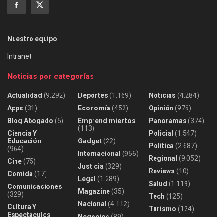
Nuestro equipo
Intranet
Noticias por categorías
Actualidad
(9.292)
Deportes
(1.169)
Noticias
(4.284)
Apps
(31)
Economía
(452)
Opinión
(976)
Blog Abogado
(5)
Emprendimientos
Panoramas
(374)
(113)
Ciencia Y
Policial
(1.547)
Educación
Gadget
(22)
Política
(2.687)
(964)
Internacional
(956)
Regional
(9.052)
Cine
(75)
Justicia
(329)
Reviews
(10)
Comida
(17)
Legal
(1.289)
Salud
(1.119)
Comunicaciones
Magazine
(35)
(329)
Tech
(125)
Nacional
(4.112)
Cultura Y
Turismo
(124)
Espectáculos
Negocios
(89)