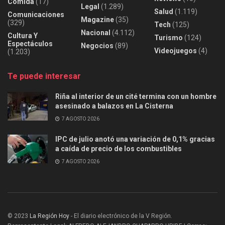
Comida
(17)
Legal
(1.289)
Salud
(1.119)
Comunicaciones
Magazine
(35)
(329)
Tech
(125)
Nacional
(4.112)
Cultura Y
Turismo
(124)
Espectáculos
Negocios
(89)
Videojuegos
(4)
(1.203)
Te puede interesar
Riña al interior de un cité termina con un hombre
asesinado a balazos en La Cisterna
7 AGOSTO 2026
IPC de julio anotó una variación de 0,1% gracias
a caída de precio de los combustibles
7 AGOSTO 2026
© 2023
La Región Hoy
- El diario electrónico de la V Región.