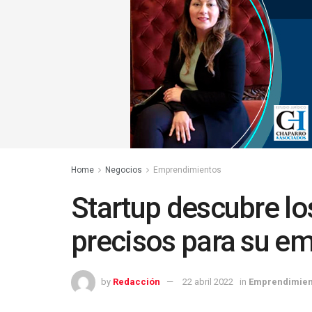
Home
Negocios
Emprendimientos
Startup descubre lo
precisos para su e
by
Redacción
22 abril 2022
in
Emprendimien