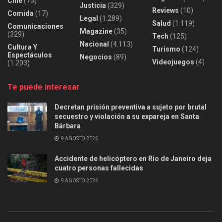
Cine
(75)
Justicia
(329)
Reviews
(10)
Comida
(17)
Legal
(1.289)
Salud
(1.119)
Comunicaciones
Magazine
(35)
(329)
Tech
(125)
Nacional
(4.113)
Cultura Y
Turismo
(124)
Espectáculos
Negocios
(89)
Videojuegos
(4)
(1.203)
Te puede interesar
Decretan prisión preventiva a sujeto por brutal
secuestro y violación a su expareja en Santa
Bárbara
9 AGOSTO 2026
Accidente de helicóptero en Río de Janeiro deja
cuatro personas fallecidas
9 AGOSTO 2026